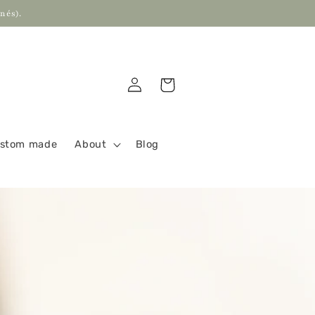
nés).
Log
Cart
in
stom made
About
Blog