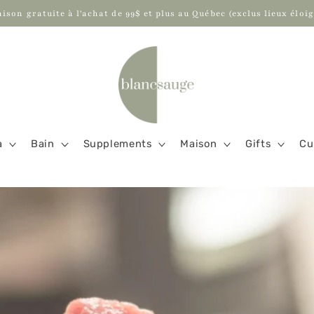
aison gratuite à l'achat de 99$ et plus au Québec (exclus lieux éloig
a
Bain
Supplements
Maison
Gifts
Cu