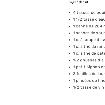
Ingrédient |
4 tasses de bou
1 1/2 tasse d'ea
1 canne de 284
1 sachet de sou
1 c. à soupe de 
1 c. à thé de ra
1 c. à thé de pâ
1-2 gousses d'a
1 petit oignon c
3 feuilles de laur
1 pincées de fi
1/2 tasse de vin 