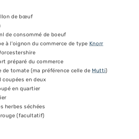
illon de bœuf
u
 ml de consommé de boeuf
pe à l'oignon du commerce de type
Knorr
Worcestershire
ifort préparé du commerce
te de tomate (ma préférence celle de
Mutti
)
il coupées en deux
oupé en quartier
ier
nes herbes séchées
rouge (facultatif)