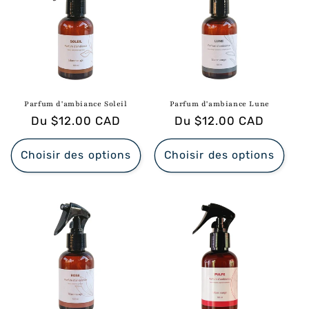
c
t
i
o
n
Parfum d'ambiance Soleil
Parfum d'ambiance Lune
Prix
Du $12.00 CAD
Prix
Du $12.00 CAD
:
habituel
habituel
Choisir des options
Choisir des options