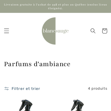
et
Livraison gratuite à l'achat de 99$ et plus au Québec (exclus lieux
passer
éloignés).
au
contenu
Panier
C
Parfums d'ambiance
o
l
Filtrer et trier
4 produits
l
e