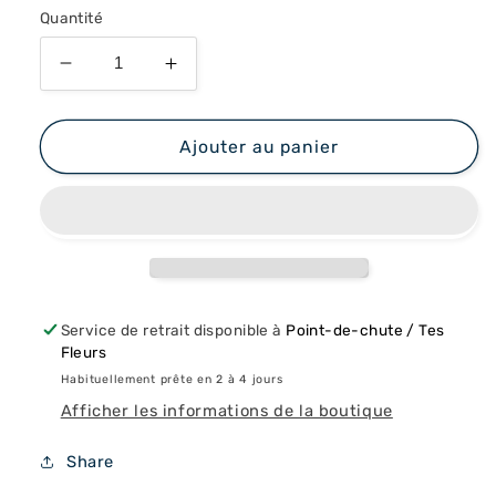
Quantité
Réduire
Augmenter
la
la
quantité
quantité
de
de
Ajouter au panier
Thé
Thé
de
de
Bain
Bain
Lune
Lune
Service de retrait disponible à
Point-de-chute / Tes
Fleurs
Habituellement prête en 2 à 4 jours
Afficher les informations de la boutique
Share