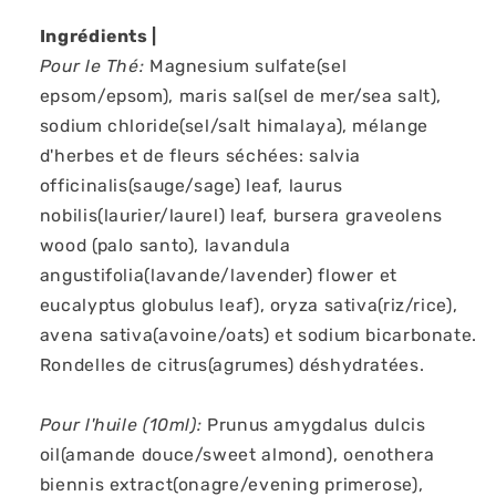
Ingrédients |
Pour le Thé:
Magnesium sulfate(sel
epsom/epsom), maris sal(sel de mer/sea salt),
sodium chloride(sel/salt himalaya), mélange
d'herbes et de fleurs séchées: salvia
officinalis(sauge/sage) leaf, laurus
nobilis(laurier/laurel) leaf, bursera graveolens
wood (palo santo), lavandula
angustifolia(lavande/lavender) flower et
eucalyptus globulus leaf), oryza sativa(riz/rice),
avena sativa(avoine/oats) et sodium bicarbonate.
Rondelles de citrus(agrumes) déshydratées.
Pour l'huile (10ml):
Prunus amygdalus dulcis
oil(amande douce/sweet almond), oenothera
biennis extract(onagre/evening primerose),