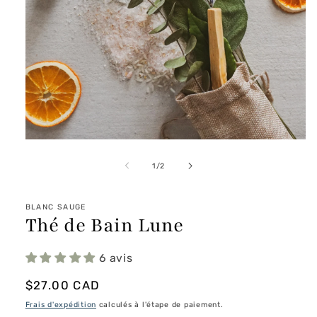
Ouvrir
le
média
de
1
/
2
1
dans
une
fenêtre
BLANC SAUGE
Thé de Bain Lune
modale
6 avis
Prix
$27.00 CAD
habituel
Frais d'expédition
calculés à l'étape de paiement.