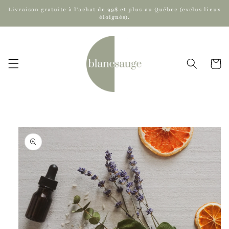
et
Livraison gratuite à l'achat de 99$ et plus au Québec (exclus lieux
passer
éloignés).
au
contenu
Panier
Passer aux
informations
produits