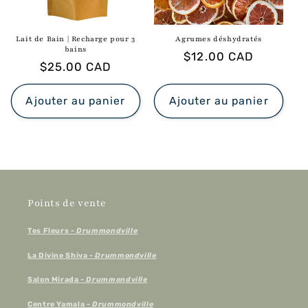
Lait de Bain | Recharge pour 3
Agrumes déshydratés
bains
Prix
$12.00 CAD
Prix
$25.00 CAD
habituel
habituel
Ajouter au panier
Ajouter au panier
Points de vente
Tes Fleurs
- Drummondville
La Divine Shiva
- Drummondville
Salon Mirada
- Drummondville
Centre Yamala
- Drummondville