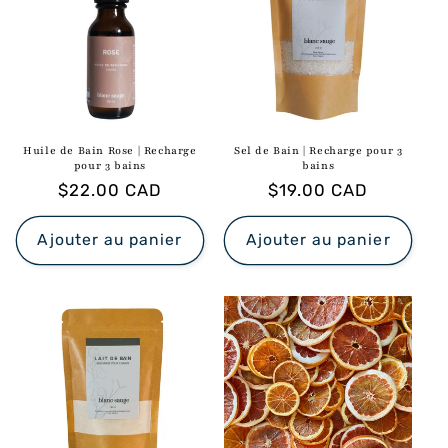
c
t
i
o
n
Huile de Bain Rose | Recharge
Sel de Bain | Recharge pour 3
pour 3 bains
bains
Prix
$22.00 CAD
Prix
$19.00 CAD
:
habituel
habituel
Ajouter au panier
Ajouter au panier