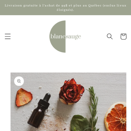
et
Livraison gratuite à l'achat de 99$ et plus au Québec (exclus lieux
passer
éloignés).
au
contenu
Panier
Passer aux
informations
produits