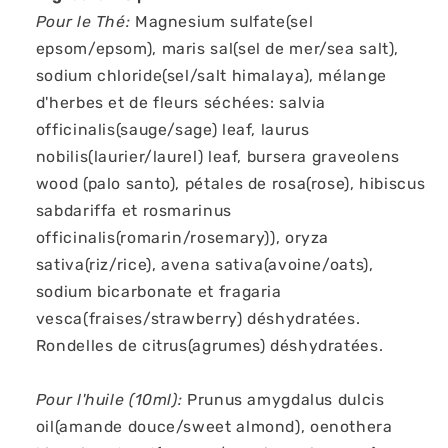
Pour le Thé:
Magnesium sulfate(sel
epsom/epsom), maris sal(sel de mer/sea salt),
sodium chloride(sel/salt himalaya), mélange
d'herbes et de fleurs séchées: salvia
officinalis(sauge/sage) leaf, laurus
nobilis(laurier/laurel) leaf, bursera graveolens
wood (palo santo), pétales de rosa(rose), hibiscus
sabdariffa et rosmarinus
officinalis(romarin/rosemary)), oryza
sativa(riz/rice), avena sativa(avoine/oats),
sodium bicarbonate et fragaria
vesca(fraises/strawberry) déshydratées.
Rondelles de citrus(agrumes) déshydratées.
Pour l'huile (10ml):
Prunus amygdalus dulcis
oil(amande douce/sweet almond), oenothera