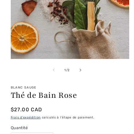
Ouvrir
le
média
de
1
/
2
1
dans
une
fenêtre
BLANC SAUGE
Thé de Bain Rose
modale
Prix
$27.00 CAD
habituel
Frais d'expédition
calculés à l'étape de paiement.
Quantité