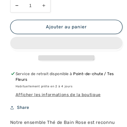
Réduire
Augmenter
la
la
quantité
quantité
de
de
Ajouter au panier
Thé
Thé
de
de
Bain
Bain
Rose
Rose
Service de retrait disponible à
Point-de-chute / Tes
Fleurs
Habituellement prête en 2 à 4 jours
Afficher les informations de la boutique
Share
Notre ensemble Thé de Bain Rose est reconnu