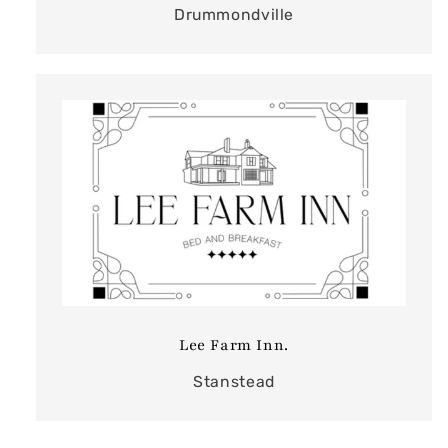
Drummondville
Lee Farm Inn.
Stanstead