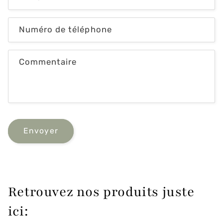
u
l
Numéro de téléphone
a
i
r
Commentaire
e
d
e
c
o
Envoyer
n
t
a
c
Retrouvez nos produits juste
t
ici: