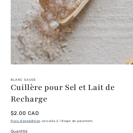
Ouvrir
le
média
1
BLANC SAUGE
dans
Cuillère pour Sel et Lait de
une
fenêtre
Recharge
modale
Prix
$2.00 CAD
habituel
Frais d'expédition
calculés à l'étape de paiement.
Quantité