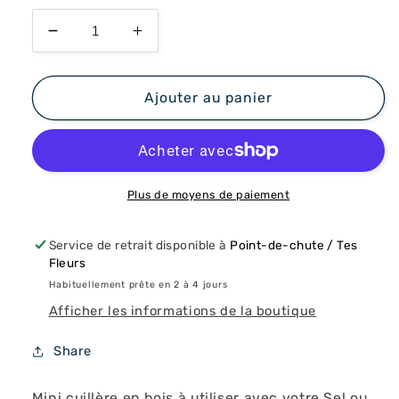
Réduire
Augmenter
la
la
quantité
quantité
de
de
Ajouter au panier
Cuillère
Cuillère
pour
pour
Sel
Sel
et
et
Lait
Lait
Plus de moyens de paiement
de
de
Recharge
Recharge
Service de retrait disponible à
Point-de-chute / Tes
Fleurs
Habituellement prête en 2 à 4 jours
Afficher les informations de la boutique
Share
Mini cuillère en bois à utiliser avec votre Sel ou