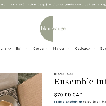
aison gratuite à l'achat de 99$ et plus au Québec (exclus lieux éloig
Bain
Bain
Corps
Maison
Cadeaux
Su
BLANC SAUGE
Ensemble In
Prix
$70.00 CAD
habituel
Frais d'expédition
calculés à l'ét