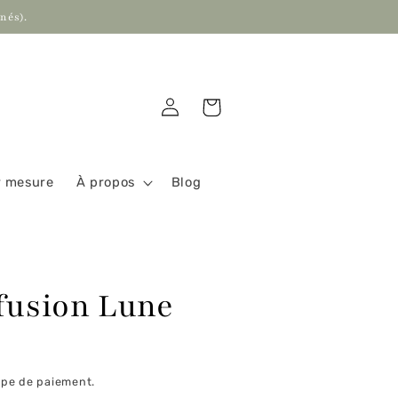
nés).
Connexion
Panier
r mesure
À propos
Blog
fusion Lune
ape de paiement.