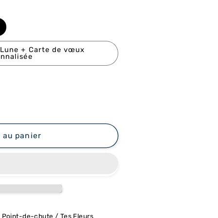
 Lune + Carte de vœux
nnalisée
 au panier
à
Point-de-chute / Tes Fleurs