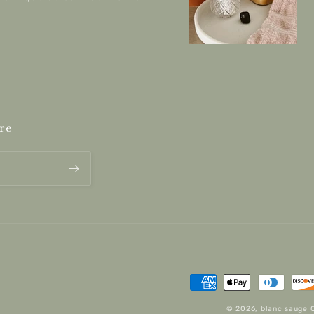
re
Moyens
de
© 2026,
blanc sauge