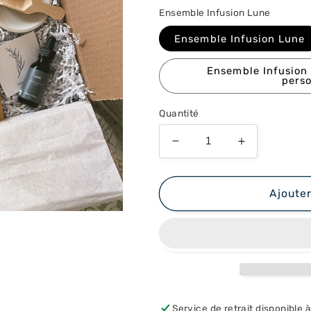
Ensemble Infusion Lune
Ensemble Infusion Lune
Ensemble Infusion
perso
Quantité
Réduire
Augmenter
la
la
quantité
quantité
de
de
Ajouter
Ensemble
Ensemble
Infusion
Infusion
Lune
Lune
Service de retrait disponible 