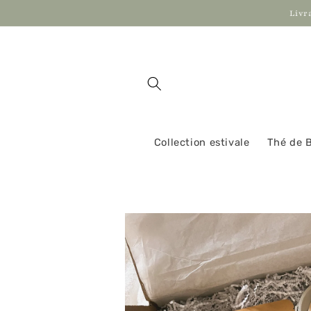
et
Livr
passer
au
contenu
Collection estivale
Thé de 
Passer aux
informations
produits